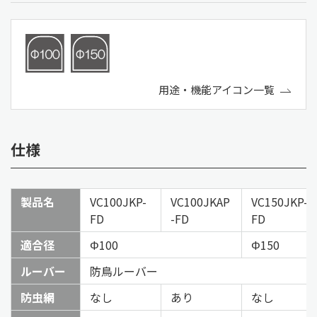
用途・機能アイコン一覧
仕様
製品名
VC100JKP-
VC100JKAP
VC150JKP-
FD
-FD
FD
適合径
Φ100
Φ150
ルーバー
防鳥ルーバー
防虫網
なし
あり
なし