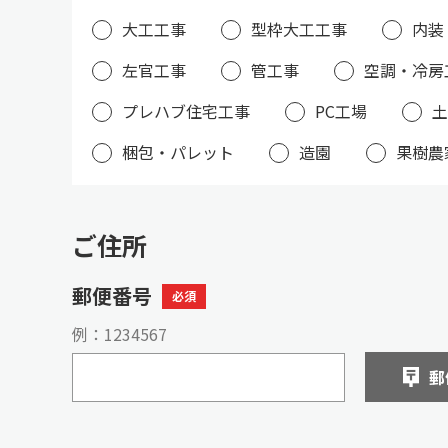
大工工事
型枠大工工事
内装
左官工事
管工事
空調・冷房
プレハブ住宅工事
PC工場
土
梱包・パレット
造園
果樹農
ご住所
郵便番号
必須
例：1234567
郵