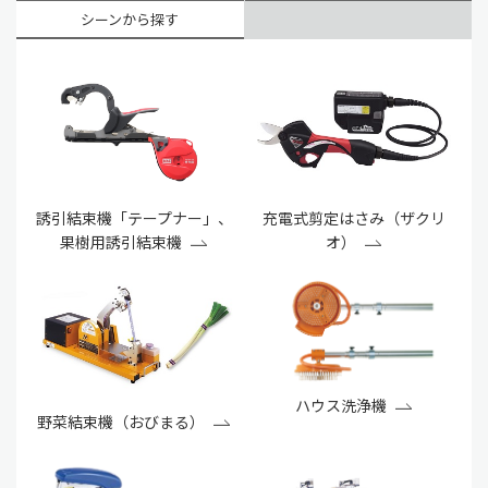
シーンから探す
誘引結束機「テープナー」、
充電式剪定はさみ（ザクリ
果樹用誘引結束機
オ）
ハウス洗浄機
野菜結束機（おびまる）