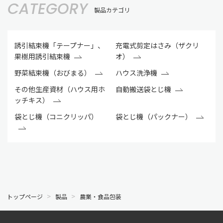
CATEGORY
製品カテゴリ
誘引結束機「テープナー」、
充電式剪定はさみ（ザクリ
果樹用誘引結束機
オ）
野菜結束機（おびまる）
ハウス洗浄機
その他生産資材（ハウス用ホ
自動搬送袋とじ機
ッチキス）
袋とじ機（コニクリッパ）
袋とじ機（パックナー）
トップページ
製品
農業・食品包装