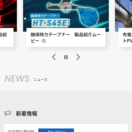
品紹
強保持力テープナー 製品紹介ムー
充電
ビー
トP
Previous
Next
NEWS
ニュース
新着情報
2026年02月09日
キャンペーン