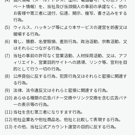
ベート情報）を、当社及び当該個人の事前の承諾なく、他の
お客様や第三者に送付、伝達、開示、複写、書き込みをする
行為。
5
ウィルス、ハッキング等により本サービスの運営を妨害又は
破壊する行為。
6
脅し、猥褻、名誉毀損、差別行為、政治活動、宗教活動、又
はそれらにつながる行為。
7
当社の事前の許可なく営業活動、人材採用活動、又は、アフ
ィリエイト、営業目的サイトへの誘導、リンク等、営利を目
的として行う一切の行為。
8
公序良俗に反する行為、犯罪行為又はそれらと密接に関連す
る行為。
9
法律、法令違反又はそれらと密接に関連する行為。
10
あらゆる種類の広告バナー交換やリンク交換を含む広告バナ
ーの表示等の行為。
11
当社を含む第三者になりすます行為。
12
他社企業名や他社商品名、他社と比較して表現する行為。
13
その他、当社公式アカウント運営の目的に反する行為。