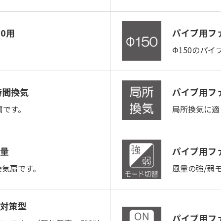
0用
パイプ用フ
Φ150のパ
時間換気
パイプ用フ
扇です。
局所換気に適
量
パイプ用フ
換気扇です。
風量の強/弱
対策型
パイプ用ファ