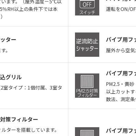
います。（屋外温度－5℃以
5％RH以上の条件下では本
運転をON/
。）
ッター
パイプ用フ
ます。
屋外から空気
パイプ用フ
込グリル
PM2.5・黄
2室タイプ：1個付属、3室タ
以上カットす
数法、測定条
対策フィルター
ィルターを搭載しています。
パイプ用フ