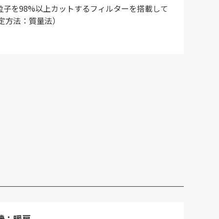
の粒子を98%以上カットするフィルターを搭載して
定方法：質量法）
機：暖房