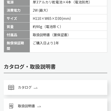
電源
単3アルカリ乾電池×4本（電池別売）
消費電力
2W (最大）
サイズ
H110×W65×D30(mm）
質量
約90g（電池除く）
付属品
取扱説明書（兼保証書）
無償保証期
ご購入日より1年
間
カタログ・取扱説明書
カタログ
取扱説明書