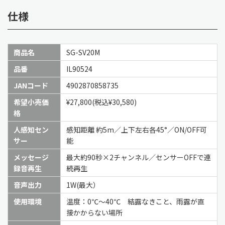
仕様
商品名
SG-SV20M
品番
IL90524
JANコード
4902870858735
希望小売価
¥27,800(税込¥30,580)
格
人感知セン
感知距離 約5m／上下左右各45°／ON/OFF可
サー
能
メッセージ
最大約90秒×2チャンネル／センサーOFFで連
録音再生
続再生
音声出力
1W(最大）
使用環境
温度：0℃～40℃ 結露なきこと、雨露が直
接かからない場所