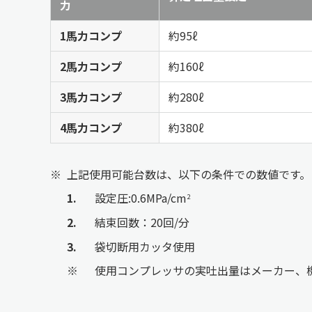
力
1馬力コンプ
約95ℓ
2馬力コンプ
約160ℓ
3馬力コンプ
約280ℓ
4馬力コンプ
約380ℓ
※
上記使用可能台数は、以下の条件での数値です。
1
設定圧:0.6MPa/cm
2
2
結束回数：20回/分
3
袋切断用カッタ使用
※
使用コンプレッサの実吐出量はメーカー、