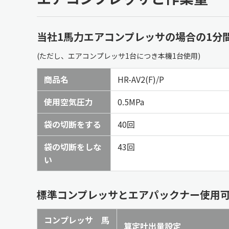
当社1馬力エアコンプレッサの場合の1分間
(ただし、エアコンプレッサ1台につき本機1台使用)
商品名
HR-AV2(F)/P
使用空気圧力
0.5MPa
袋の切断をする
40回
袋の切断をしな
43回
い
標準コンプレッサとエアパックナー使用可
コンプレッサ 馬
算定吐出量設定