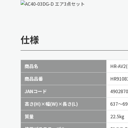
仕様
商品名
HR-AV2(
商品品番
HR9108
JANコード
4902870
高さ(H)×幅(W)×長さ(L)
637～6
質量
22.5kg