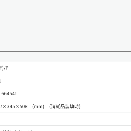
F)/P
1
 664541
97×345×508 (mm) (消耗品装填時)