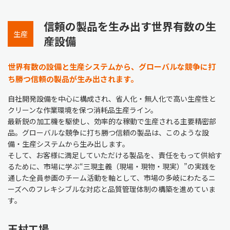
信頼の製品を生み出す世界有数の生
生産
産設備
世界有数の設備と生産システムから、グローバルな競争に打
ち勝つ信頼の製品が生み出されます。
自社開発設備を中心に構成され、省人化・無人化で高い生産性と
クリーンな作業環境を保つ消耗品生産ライン。
最新鋭の加工機を駆使し、効率的な稼動で生産される主要精密部
品。グローバルな競争に打ち勝つ信頼の製品は、このような設
備・生産システムから生み出します。
そして、お客様に満足していただける製品を、責任をもって供給す
るために、市場に学ぶ“三現主義（現場・現物・現実）”の実践を
通した全員参画のチーム活動を軸として、市場の多岐にわたるニ
ーズへのフレキシブルな対応と品質管理体制の構築を進めていま
す。
玉村工場