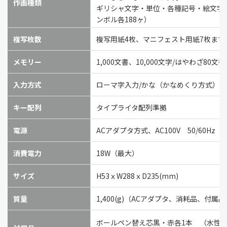
作画種類
ギリシャ文字・単位・各種記号・絵文字
ンボル各188ヶ）
複写枚数
複写用紙4枚、マニフェスト用紙7枚
メモリー
1,000文書、10,000文字/はやわざ80
入力方式
ローマ字入力/かな（かなめくり方式）
キー配列
タイプライタ配列準拠
電源
ACアダプタ方式、AC100V 50/60Hz
消費電力
18W（最大）
サイズ
H53ｘW288ｘD235(mm)
質量
1,400(g)（ACアダプタ、消耗品、付属
ボールペン替え芯黒・赤各1本
（水性ゲ