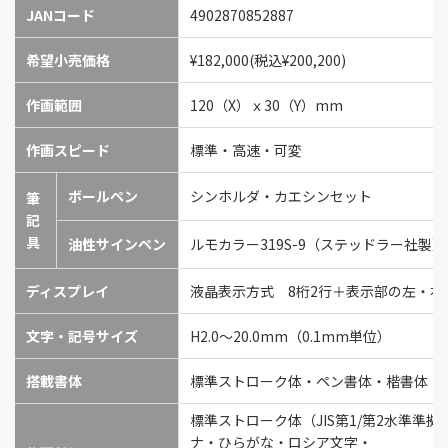
JANコード
4902870852887
希望小売価格
¥182,000(税込¥200,200)
作画範囲
120（X）ｘ30（Y）mm
作画スピード
標準・高速・可変
ボールペン
シンホルダ・カエシンセット
筆
記
具
油性サインペン
ルモカラー319S-9（ステッドラー社製）
ディスプレイ
液晶表示方式 8桁2行＋表示部の左・
文字・記号サイズ
H2.0～20.0mm（0.1mm単位）
搭載書体
標準ストローク体・ペン書体・楷書体・
標準ストローク体（JIS第1/第2水準
ナ・ひらがな・ロシア文字・