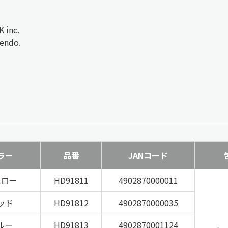
 inc.
tendo.
ラー
品番
JANコード
エロー
HD91811
4902870000011
ッド
HD91812
4902870000035
ルー
HD91813
4902870001124