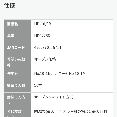
仕様
商品名
HD-10/SB
品番
HD92266
JANコード
4902870775711
希望小売価
オープン価格
格
使用針
No.10-1M、
カラー針
No.10-1M
針装てん数
50本
針装てん方
オープン&スライド方式
式
とじ枚数
約20枚(最大) ※カラー針の場合は最大15枚
(※）