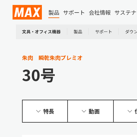
製品
サポート
会社情報
サステナ
文具・オフィス機器
製品
サポート
ダウ
朱肉
瞬乾朱肉プレミオ
30号
特長
動画