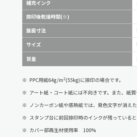
補充インク
捺印後乾燥時間
(※)
盤面寸法
サイズ
質量
2
※
PPC用紙64g/m
(55kg)に捺印の場合です。
※
アート紙・コート紙には不向きです。また、紙質
※
ノンカーボン紙や感熱紙では、発色文字が消えた
※
スタンプ台に前回捺印時のインクが残っていると
※
カバー部再生材使用率 100%