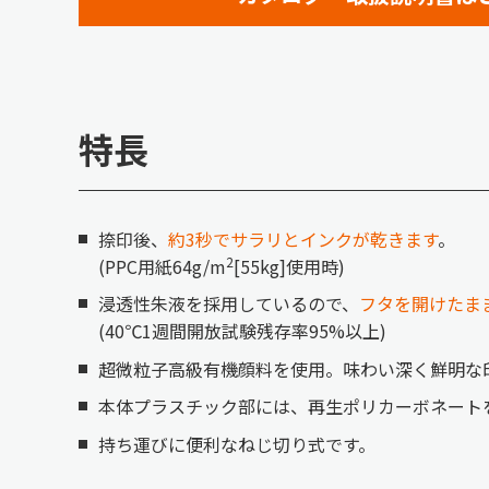
特長
捺印後、
約3秒でサラリとインクが乾きます
。
2
(PPC用紙64g/m
[55kg]使用時)
浸透性朱液を採用しているので、
フタを開けたま
(40℃1週間開放試験残存率95%以上)
超微粒子高級有機顔料を使用。味わい深く鮮明な
本体プラスチック部には、再生ポリカーボネート
持ち運びに便利なねじ切り式です。