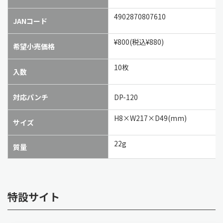
4902870807610
JANコード
¥800(税込¥880)
希望小売価格
10枚
入数
対応パンチ
DP-120
H8×W217×D49(mm)
サイズ
22g
質量
特設サイト