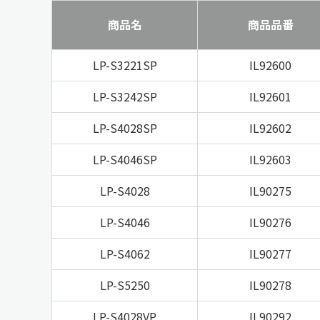
商品名
商品品番
LP-S3221SP
IL92600
LP-S3242SP
IL92601
LP-S4028SP
IL92602
LP-S4046SP
IL92603
LP-S4028
IL90275
LP-S4046
IL90276
LP-S4062
IL90277
LP-S5250
IL90278
LP-S4028VP
IL90292