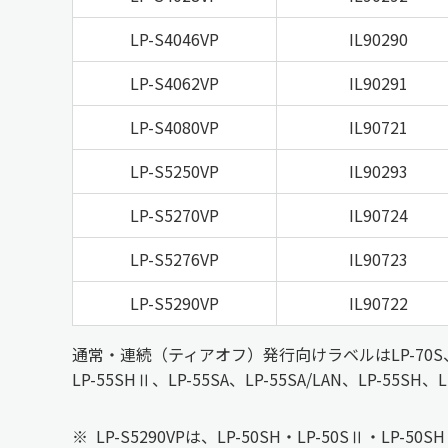
LP-S4046VP
IL90290
LP-S4062VP
IL90291
LP-S4080VP
IL90721
LP-S5250VP
IL90293
LP-S5270VP
IL90724
LP-S5276VP
IL90723
LP-S5290VP
IL90722
通常・連続（ティアオフ）発行向けラベルはLP-70S、LP-5
LP-55SHⅡ、LP-55SA、LP-55SA/LAN、LP-5
※
LP-S5290VPは、LP-50SH・LP-50SⅡ・LP