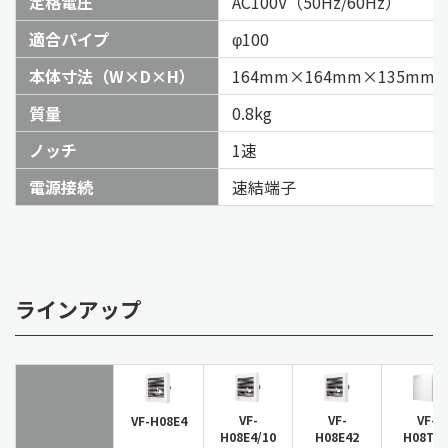
定格電圧
AC100V（50Hz/60Hz）
適合パイプ
φ100
本体寸法（W×D×H）
164mm×164mm×135mm
質量
0.8kg
ノッチ
1速
電源接続
速結端子
ラインアップ
VF-
VF-
VF-
VF-H08E4
H08E4/10
H08E42
H08TS