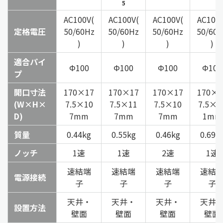
5
AC100V(
AC100V(
AC100V(
AC100V
定格電圧
50/60Hz
50/60Hz
50/60Hz
50/60
)
)
)
)
適合パイ
Φ100
Φ100
Φ100
Φ100
プ
開口寸法
170×17
170×17
170×17
170×1
(W×H×
7.5×10
7.5×11
7.5×10
7.5×1
D)
7mm
7mm
7mm
1mm
質量
0.44kg
0.55kg
0.46kg
0.69k
ノッチ
1速
1速
2速
1速
速結端
速結端
速結端
速結
電源接続
子
子
子
子
天井・
天井・
天井・
天井
設置方法
壁面
壁面
壁面
壁面