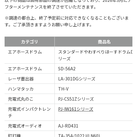
以下の商品は固有部品の調達が困難となっており、2026年3月にア
フターメンテナンスを終了させていただきます。
※調達の都合上、終了予定前に対応できなくなることもございま
す。ご了承頂きますようお願い申し上げます。
カテゴリ
商品名
エアホースドラム
スタンダードやわすべりほーすドラムDT 
リーズ
エアホースドラム
SD-56A2
レーザ墨出器
LA-301DGシリーズ
ハンマタッカ
TH-V
充電式丸のこ
PJ-CS51Zシリーズ
充電式インパクトレン
PJ-IW161シリーズ
チ
充電式オーディオ
AJ-RD431
釘打機
TA-35A/1022J(LN60)