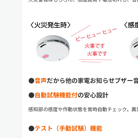
●
音声
だから他の家電お知らせブザー
●
自動試験機能付
の安心設計
感知部の感度や作動状態を常時自動チェック。異
●
テスト（手動試験）機能