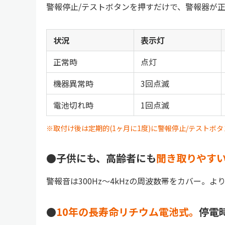
警報停止/テストボタンを押すだけで、警報器が
状況
表示灯
正常時
点灯
機器異常時
3回点滅
電池切れ時
1回点滅
※取付け後は定期的(1ヶ月に1度)に警報停止/テスト
●子供にも、高齢者にも
聞き取りやす
警報音は300Hz～4kHzの周波数帯をカバー。
●
10年の長寿命リチウム電池式。
停電