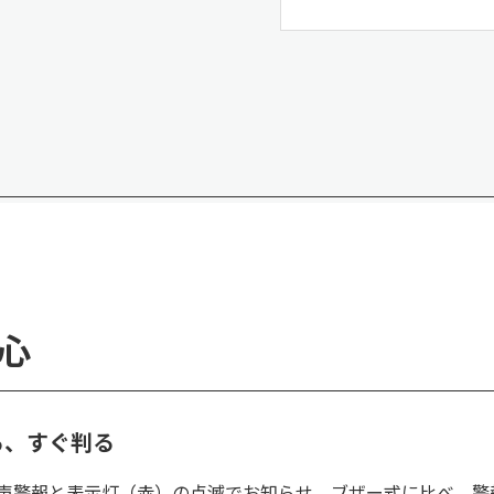
心
る、すぐ判る
声警報と表示灯（赤）の点滅でお知らせ。ブザー式に比べ、警