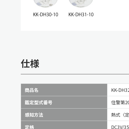
仕様
商品名
KK-DH3
鑑定型式番号
住警第20
感知方法
熱式〈定
定格
DC3V/3