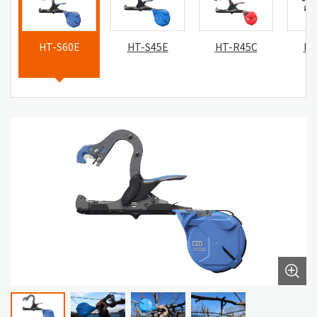
HT-S60E
HT-S45E
HT-R45C
HT