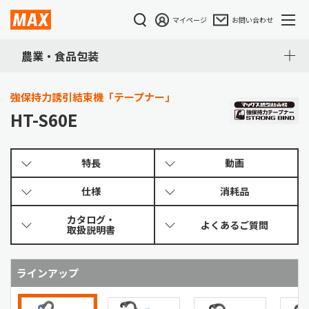
マイページ
お問い合わせ
農業・食品包装
強保持力誘引結束機「テープナー」
HT-S60E
特長
動画
仕様
消耗品
カタログ・
よくある
ご質問
取扱説明書
ラインアップ