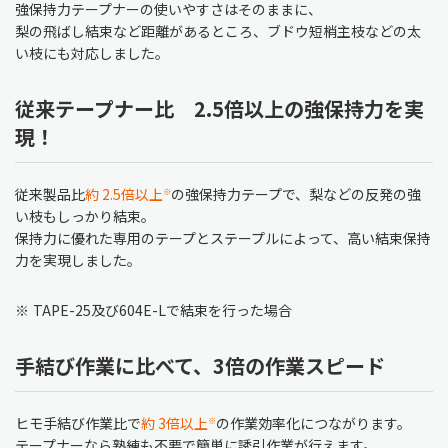
強保持力テープナーの使いやすさはそのままに、
梨の飛ばし結束など距離があるところ、ブドウ短梢主枝などの太
い枝にも対応しました。
従来テープナー比 2.5倍以上の強保持力を実
現！
従来製品比
約 2.5倍以上
の強保持力テープで、梨などの反発の強
※
い枝もしっかり結束。
保持力に優れた専用のテープとステープルによって、高い結束保持
力を実現しました。
※
TAPE-25及び604E-Lで結束を行った場合
手結び作業に比べて、3倍の作業スピード
ヒモ手結び作業比で
約 3倍以上
の作業効率化につながります。
※
テープナーなら熟練も不要で簡単に誘引作業が行えます。