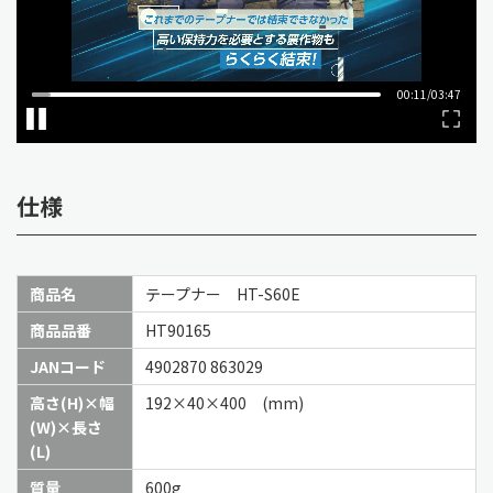
仕様
商品名
テープナー HT-S60E
商品品番
HT90165
JANコード
4902870 863029
高さ(H)×幅
192×40×400 (mm)
(W)×長さ
(L)
質量
600g