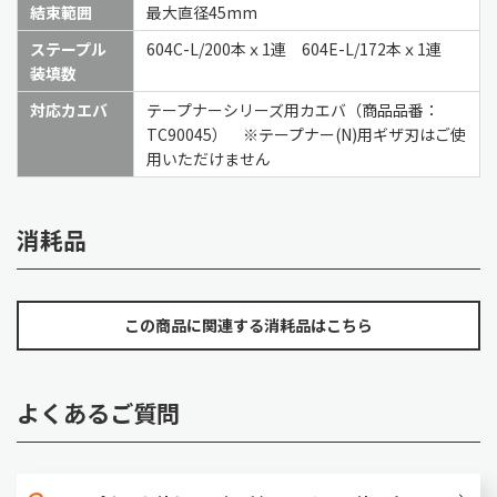
結束範囲
最大直径45mm
ステープル
604C-L/200本ｘ1連 604E-L/172本ｘ1連
装填数
対応カエバ
テープナーシリーズ用カエバ（商品品番：
TC90045） ※テープナー(N)用ギザ刃はご使
用いただけません
消耗品
この商品に関連する消耗品はこちら
よくあるご質問