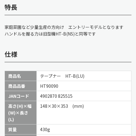
特長
家庭菜園など少量生産の方向け エントリーモデルとなります
ハンドルを握る力は旧型機HT-B(NS)と同等です
仕様
商品名
テープナー HT-B(LU)
商品品番
HT90090
JANコード
4902870 825515
高さ(H)×幅
148×30×353 (mm)
(W)×長さ
(L)
質量
430g