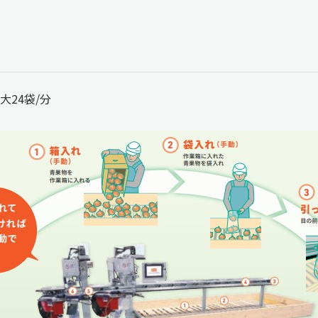
！
24袋/分