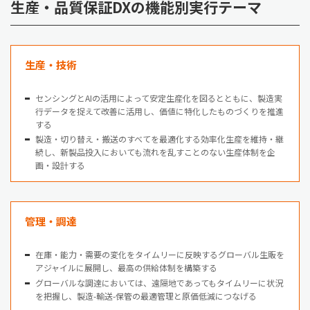
生産・品質保証DXの機能別実行テーマ
生産・技術
センシングとAIの活用によって安定生産化を図るとともに、製造実
行データを捉えて改善に活用し、価値に特化したものづくりを推進
する
製造・切り替え・搬送のすべてを最適化する効率化生産を維持・継
続し、新製品投入においても流れを乱すことのない生産体制を企
画・設計する
管理・調達
在庫・能力・需要の変化をタイムリーに反映するグローバル生販を
アジャイルに展開し、最高の供給体制を構築する
グローバルな調達においては、遠隔地であってもタイムリーに状況
を把握し、製造-輸送-保管の最適管理と原価低減につなげる