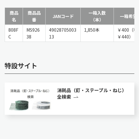
商品
商品品
一箱入数
JANコード
一箱希望
名
番
（本）
808F
MS926
49028705003
1,850本
￥400（
C
38
13
￥440）
特設サイト
消耗品（釘・ステープル・ねじ）
全検索