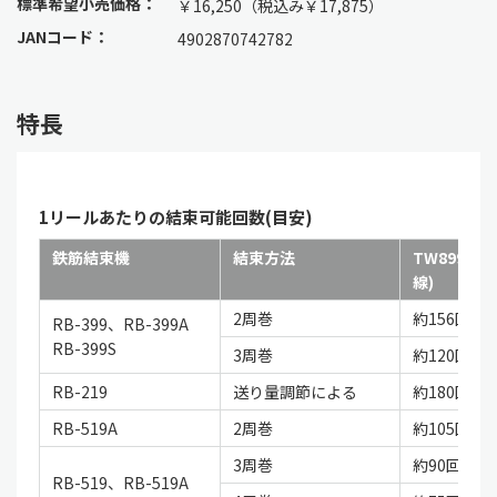
標準希望小売価格：
￥16,250（税込み￥17,875）
JANコード：
4902870742782
特長
1リールあたりの結束可能回数(目安)
鉄筋結束機
結束方法
TW899(J
線)
2周巻
約156回
RB-399、RB-399A
RB-399S
3周巻
約120回
RB-219
送り量調節による
約180回～約
RB-519A
2周巻
約105回
3周巻
約90回
RB-519、RB-519A