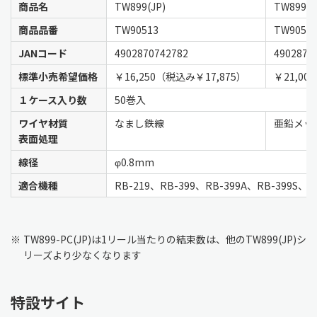
商品名
TW899(JP)
TW899-E
商品品番
TW90513
TW9051
JANコード
4902870742782
4902870
標準小売希望価格
￥16,250（税込み￥17,875）
￥21,00
１ケース入り数
50巻入
ワイヤ材質
なまし鉄線
亜鉛メッ
表面処理
線径
φ0.8mm
適合機種
RB-219、RB-399、RB-399A、RB-399S、R
※
TW899-PC(JP)は1リール当たりの結束数は、他のTW899(JP)シ
リーズより少なくなります
特設サイト