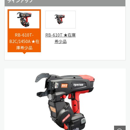
ラインアップ
RB-610T-
RB-610T ★在庫
B2C/1450A ★在
希少品
庫希少品