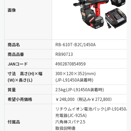
画像
商品名
RB-610T-B2C/1450A
商品品番
RB90713
JANコード
4902870854959
寸法 高さ(H)×幅
300×120×352(mm)
(W)×長さ(L)
(JP-L91450A装着時)
質量
2.5kg(JP-L91450A装着時)
希望小売価格
￥248,000（税込み￥272,800）
リチウムイオン電池パック(JP-L91450A
充電器(JC-925A)
付属品
六角棒スパナ2.5
取扱説明書