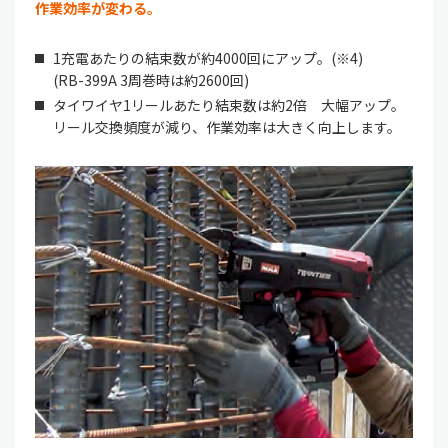
作業効率が変わる。
1充電あたりの結束数が約4000回にアップ。(※4)
(RB-399A 3周巻時は約2600回)
タイワイヤ1リールあたり結束数は約2倍 大幅アップ。
リール交換頻度が減り、作業効率は大きく向上します。