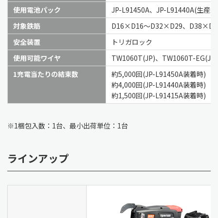
使用電池パック
JP-L91450A、JP-L91440A(
対象鉄筋
D16×D16～D32×D29、D38×D1
安全装置
トリガロック
使用可能ワイヤ
TW1060T(JP)、TW1060T-EG(JP)
1充電当たりの結束数
約5,000回(JP-L91450A装着時)
約4,000回(JP-L91440A装着時)
約1,500回(JP-L91415A装着時)
※1梱包入数：1台、最小出荷単位：1台
ラインアップ