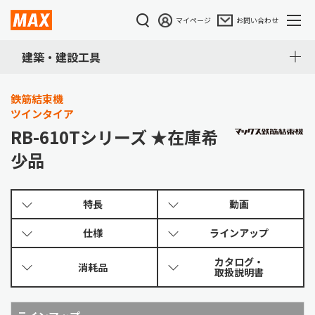
マイページ
お問い合わせ
建築・建設工具
鉄筋結束機
ツインタイア
RB-610Tシリーズ ★在庫希
少品
特長
動画
仕様
ラインアップ
カタログ・
消耗品
取扱説明書