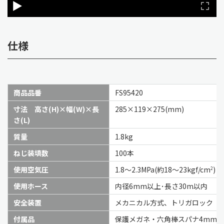
仕様
商品品番
FS95420
寸法 高さ(H)×幅(W)×長
285×119×275(mm)
さ(L)
質量
1.8kg
ねじ装填数
100本
使用空気圧
1.8～2.3MPa(約18～23kgf/cm
)
2
使用ホース
内径6mm以上･長さ30m以内
安全装置
メカニカル方式、トリガロック
付属品
保護メガネ・六角棒スパナ4mm・ビ