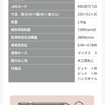
JANコード
4902870 720629
寸法 高さ(H)×幅(W)×長さ(L)
150×51×201
質量
1.0kg
無負荷回転数
7,800rpm(0.6MP
負荷時空気消費量
280Nl/min.
使用空気圧
0.49～0.78MPa(5
使用ホース
マックス スーパー
能力ねじ径
木工用ねじ φ3.
付属品
ビット ＋NO.2
ビット ＋NO.2
ハンマオイル・モ