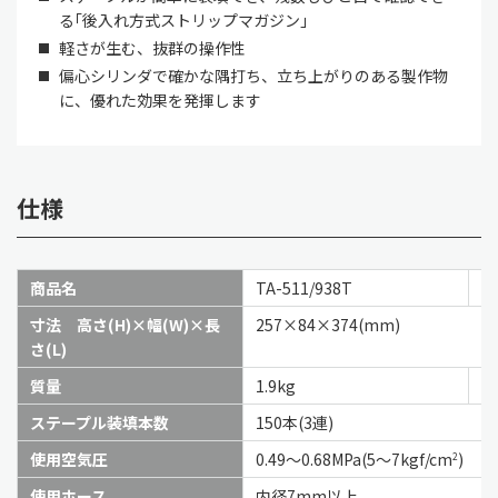
る｢後入れ方式ストリップマガジン」
軽さが生む、抜群の操作性
偏心シリンダで確かな隅打ち、立ち上がりのある製作物
に、優れた効果を発揮します
仕様
商品名
TA-511/938T
T
寸法 高さ(H)×幅(W)×長
257×84×374(mm)
さ(L)
質量
1.9kg
2.
ステープル装填本数
150本(3連)
使用空気圧
0.49～0.68MPa(5～7kgf/cm
)
2
使用ホース
内径7mm以上