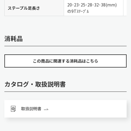
20･23･25･28･32･38(mm)
1
ステープル足長さ
の9Tｽﾃｰﾌﾟﾙ
3
消耗品
この商品に関連する消耗品はこちら
カタログ・取扱説明書
取扱説明書