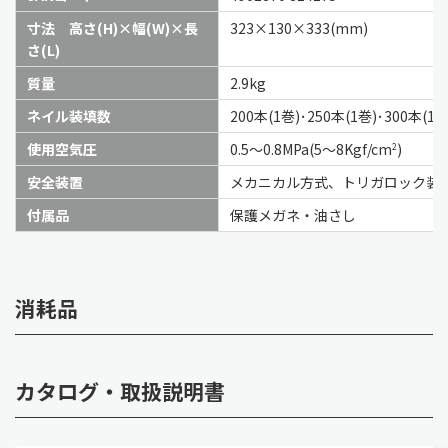
寸法 高さ(H)×幅(W)×長
323×130×333(mm)
さ(L)
質量
2.9kg
ネイル装填数
200本(1巻)･250本(1巻)･300本(1巻
使用空気圧
0.5～0.8MPa(5～8Kgf/cm
)
2
安全装置
メカニカル方式、トリガロック装
付属品
保護メガネ・油さし
消耗品
カタログ・取扱説明書