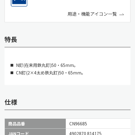
用途・機能アイコン一覧
特長
N釘(在来用鉄丸釘)50・65mm。
CN釘(2×4太め鉄丸釘)50・65mm。
仕様
商品品番
CN96685
JANコード
4902870 814175