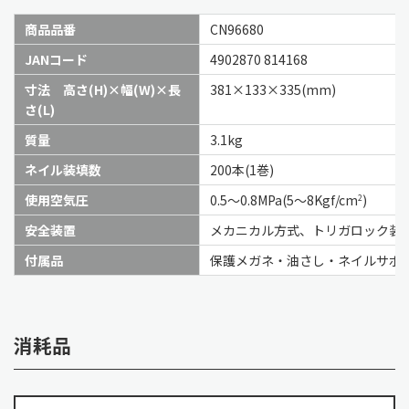
商品品番
CN96680
JANコード
4902870 814168
寸法 高さ(H)×幅(W)×長
381×133×335(mm)
さ(L)
質量
3.1kg
ネイル装填数
200本(1巻)
使用空気圧
0.5～0.8MPa(5～8Kgf/cm
)
2
安全装置
メカニカル方式、トリガロック装
付属品
保護メガネ・油さし・ネイルサポー
消耗品