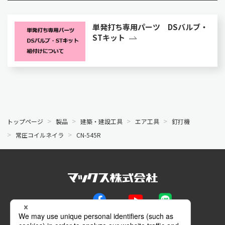
単発打ち専用パーツ DSバルブ・
STキット
トップページ
製品
建築・建設工具
エア工具
釘打機
常圧コイルネイラ
CN-545R
公式SNS
Facebook
YouTube
LINE