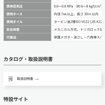
使用空気圧
0.6～0.8 MPa （約 6～8 kgf/cm
）
2
使用ホース
内径 7㎜ 以上、長さ 30m 以内
使用オイル
タービン油2種ISO VG32 (JIS K221
安全装置
メカニカル方式、トリガロック装
付属品
保護メガネ・油さし・六角棒スパ
カタログ・取扱説明書
取扱説明書
特設サイト