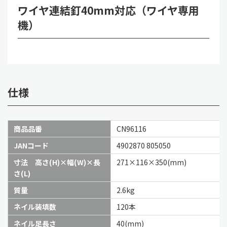
ワイヤ連結釘40mm対応（ワイヤ専用
機）
仕様
商品品番
CN96116
JANコード
4902870 805050
寸法 高さ(H)×幅(W)×長
271×116×350(mm)
さ(L)
質量
2.6kg
ネイル装填数
120本
ネイル足長さ
40(mm)