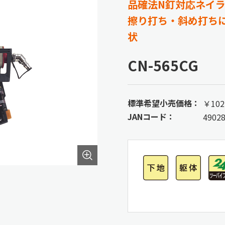
品確法N釘対応ネイ
擦り打ち・斜め打ち
状
CN-565CG
標準希望小売価格：
￥102
JANコード：
4902