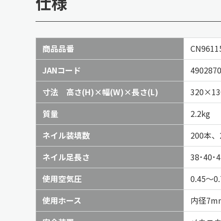
仕様
商品品番
CN9611
JANコード
4902870
寸法 高さ(H)×幅(W)×長さ(L)
320×13
質量
2.2kg
ネイル装填数
200本、
ネイル足長さ
38･40･
使用空気圧
0.45～0.
使用ホース
内径7m