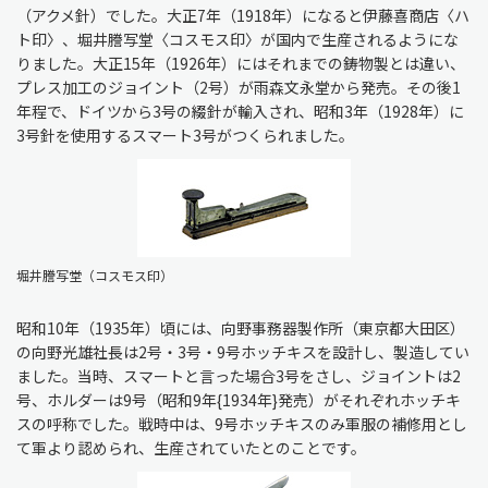
（アクメ針）でした。大正7年（1918年）になると伊藤喜商店〈ハ
ト印〉、堀井謄写堂〈コスモス印〉が国内で生産されるようにな
りました。大正15年（1926年）にはそれまでの鋳物製とは違い、
プレス加工のジョイント（2号）が雨森文永堂から発売。その後1
年程で、ドイツから3号の綴針が輸入され、昭和3年（1928年）に
3号針を使用するスマート3号がつくられました。
堀井謄写堂（コスモス印）
昭和10年（1935年）頃には、向野事務器製作所（東京都大田区）
の向野光雄社長は2号・3号・9号ホッチキスを設計し、製造してい
ました。当時、スマートと言った場合3号をさし、ジョイントは2
号、ホルダーは9号（昭和9年{1934年}発売）がそれぞれホッチキ
スの呼称でした。戦時中は、9号ホッチキスのみ軍服の補修用とし
て軍より認められ、生産されていたとのことです。