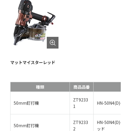
マットマイスターレッド
種類
商品品番
商品
ZT9233
50mm釘打機
HN-50N4(D)-
1
ZT9233
HN-50N4(D)-
50mm釘打機
2
ッド