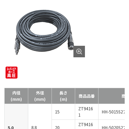
内径
外径
長さ
商品品番
商
(mm)
(mm)
(m)
ZT9416
15
HH-5015S
1
ZT9416
5.0
8.8
20
HH-5020S