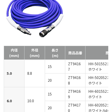
内径
外径
長さ
商品品番
商
(mm)
(mm)
(m)
ZT9416
HH-5015S
15
7
ホワイト
5.0
8.8
ZT9416
HH-5020S
20
8
ホワイト
ZT9416
HH-6015S
15
9
ホワイト
6.0
10.0
ZT9417
HH-6020S
20
0
ホワイト/td>